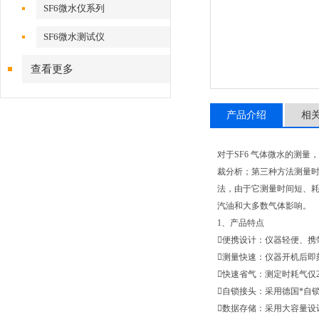
SF6微水仪系列
SF6微水测试仪
查看更多
产品介绍
相
对于SF6 气体微水的测
裁分析；第三种方法测量
法，由于它测量时间短、耗
汽油和大多数气体影响。
1、产品特点
便携设计：仪器轻便、携
测量快速：仪器开机后即
快速省气：测定时耗气仅2L（
自锁接头：采用德国*自
数据存储：采用大容量设