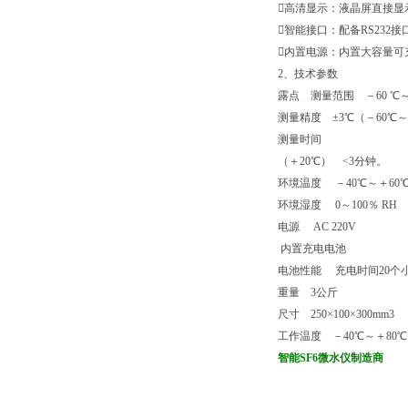
高清显示：液晶屏直接显
智能接口：配备RS23
内置电源：内置大容量可
2、技术参数
露点 测量范围 －60 ℃～+
测量精度 ±3℃（－60℃～
测量时间
（＋20℃） <3分钟。
环境温度 －40℃～＋60
环境湿度 0～100％ RH
电源 AC 220V
内置充电电池
电池性能 充电时间20个
重量 3公斤
尺寸 250×100×300mm3
工作温度 －40℃～＋80℃
智能SF6微水仪制造商