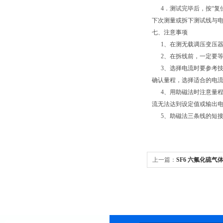
4．测试完毕后，按“复
下次测量或拆下测试线与
七、注意事项
1、在测无载调压变压器
2、在拆线前，一定要等
3、选择电流时要参考技
确认量程，选择适合的电
4、用助磁法时注意量程。
流无法达到设定值或输出
5、助磁法三条线的短接
上一篇：
SF6 六氟化硫气