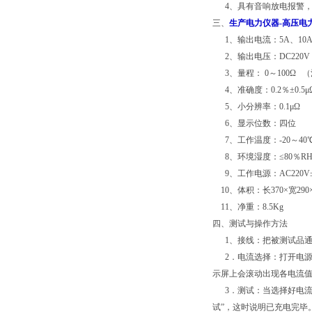
4、具有音响放电报警，
三、
生产电力仪器-高压电
1、输出电流：5A、10A
2、输出电压：DC220V
3、量程： 0～100Ω
4、准确度：0.2％±0.
5、小分辨率：0.1μΩ
6、显示位数：四位
7、工作温度：-20～40
8、环境湿度：≤80％R
9、工作电源：AC220V±1
10、体积：长370×宽290×
11、净重：8.5Kg
四、测试与操作方法
1、接线：把被测试品通
2．电流选择：打开电源开
示屏上会滚动出现各电流值，
3．测试：当选择好电流后
试”，这时说明已充电完毕。