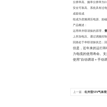
分辨率高、频率分辨率为0.0
安全可靠高、系统具有过
成套组成
组成为变频调压电源、励
产品概述：
运用串并联谐振的原理，
上所加电压。通过调频控制
回路处于串联谐振状态；回
但是，近年来的运行和
力电缆的使用寿命。
支
使用"自动调谐＋手动
上一篇：
红外型SF6气体