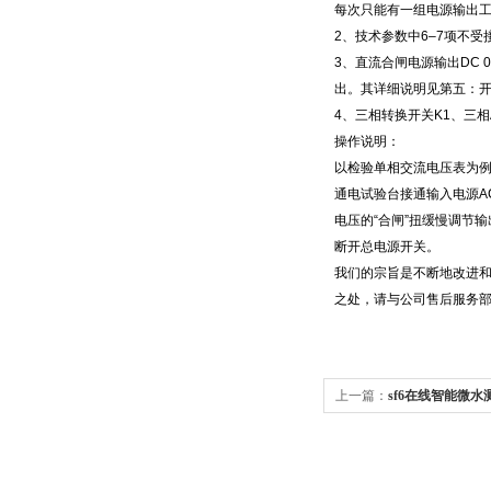
每次只能有一组电源输出
2、技术参数中6–7项不受
3、直流合闸电源输出DC 
出。其详细说明见第五：
4、三相转换开关K1、三相
操作说明：
以检验单相交流电压表为
通电试验台接通输入电源A
电压的“合闸”扭缓慢调节
断开总电源开关。
我们的宗旨是不断地改进和
之处，请与公司售后服务
上一篇：
sf6在线智能微水