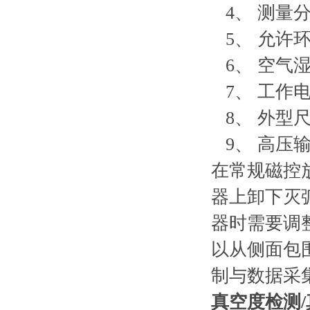
4、 测量分辨
5、 允许环温
6、 空气湿度
7、 工作电源：
8、 外型尺寸
9、 高压输出
在常规磁控
器上卸下灭
器时需要调
以从侧面包
制与数据采
真空度检测