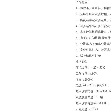
产品特点：
1、体积小、重量轻、操作
2、蓝屏幕显示试验数据、
3、能灵活整定试验电压、
4、试验结果能计算出被试
5、具有计算机通讯接口，
6、有实时时间显示,能存储
7、分辨率高：频率分辨率为0
8、安全可靠性高。装置具
9、试验结果可打印
技术参数：
环境温度：－25～50℃
工作湿度：≤90%
海拔: ≤2000M
电源: AC 220V 单相50Hz
频率调节范围：30～300 
系统测量精度：1.0级
频率调节分辨率：0.1 Hz
不稳定度: ≤0.05%