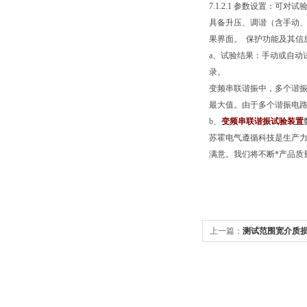
7.1.2.1 参数设置：
具备升压、调谐（含手动、
果界面。 保护功能及其信
a、试验结果：手动或自动
录。
变频串联谐振中，多个谐
最大值。由于多个谐振电
b、
变频串联谐振试验装置
苏霍电气遵循科技是生产力
满意。我们将不断*产品质
上一篇：
测试范围宽介质