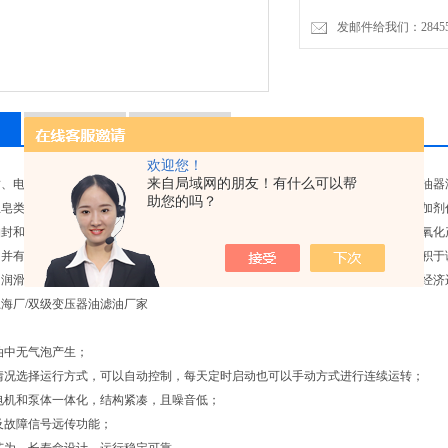
发邮件给我们：2845575
相关产品
留言询价
欢迎您！
来自局域网的朋友！有什么可以帮
封、电机轴封等严重磨损，形成间隙或汽封压力调节不当，引起串汽现象，以及冷油器
助您的吗？
皂类、胶质和有机无机酸，降低油的稳定性和润滑价值，同时，水份会与油中添加剂作
轴封和各种孔隙进入，如砂子、尘土、锈渣、碳粒，以及内部金属磨损颗粒、油品氧化
，并有可能导致调速系统卡涩、失灵，引起局部过热甚至闷车。乳化油还有可能沉积于
的润滑、调速、冷却作用，如不及时处理可能造成重大事故，严重影响机组的安全经济
海厂/双级变压器油滤油厂家
油中无气泡产生；
情况选择运行方式，可以自动控制，每天定时启动也可以手动方式进行连续运转；
电机和泵体一体化，结构紧凑，且噪音低；
及故障信号远传功能；