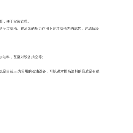
面，便于安装管理。
送至过滤槽。在油泵的压力作用下穿过滤槽内的滤芯，过滤后经
加油料，甚至对设备抽空等;
是目前zui为常用的滤油设备，可以说对提高油料的品质是有很