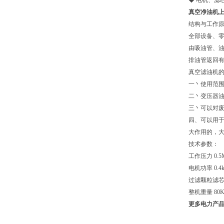
◆ 电机、滤
真空净油机上
结构与工作
全部设备、
由吸油管、
排油管返回
真空滤油机的
一丶使用范围
二丶变压器
三丶可以对废
四、可以用于
大作用的，
技术参数：
工作压力 0.
电机功率 0.
过滤颗粒滤芯精
整机重量 80
更多电力产