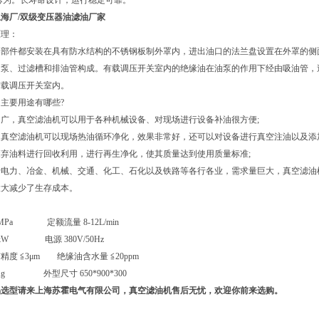
芯为。长寿命设计，运行稳定可靠。
海厂/双级变压器油滤油厂家
原理：
零部件都安装在具有防水结构的不锈钢板制外罩内，进出油口的法兰盘设置在外罩的侧
油泵、过滤槽和排油管构成。有载调压开关室内的绝缘油在油泵的作用下经由吸油管，
有载调压开关室内。
主要用途有哪些?
广，真空滤油机可以用于各种机械设备、对现场进行设备补油很方便;
油真空滤油机可以现场热油循环净化，效果非常好，还可以对设备进行真空注油以及添
弃油料进行回收利用，进行再生净化，使其质量达到使用质量标准;
电力、冶金、机械、交通、化工、石化以及铁路等各行各业，需求量巨大，真空滤油机
大大减少了生存成本。
5MPa 定额流量 8-12L/min
4kW 电源 380V/50Hz
度 ≦3μm 绝缘油含水量 ≦20ppm
Kg 外型尺寸 650*900*300
品选型请来上海苏霍电气有限公司，真空滤油机售后无忧，欢迎你前来选购。