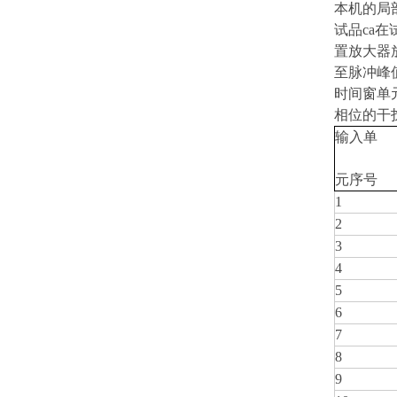
本机的局
试品ca
置放大器
至脉冲峰
时间窗单
相位的干
输入单
元序号
1
2
3
4
5
6
7
8
9