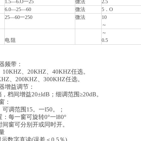
1.5
—
6
.
O
一
25
微法
2.5
6.0
—
25
—
60
微法
5
．
O
25
—
60
一
250
微法
10
～
～
电
阻
0.5
大器频带：
：10KHZ、20KHZ、40KHZ任选。
0KHZ、200KHZ、300KHZ任选。
大器增益调节：
档，档间增益
20±ldB；细调范围≥20dB。
窗：
宽：可调范围15。一l50。；
置：每一窗可旋转
0
°
一
l
8
0
°
时间窗可分别开或同时开。
量
显示数字直读
(
误差＜0.5％
)
。