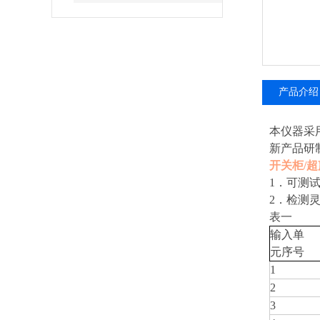
产品介绍
本仪器
采
新产品研
开关柜/超
1．可测试
2．检测灵
表一
输入单
元序号
1
2
3