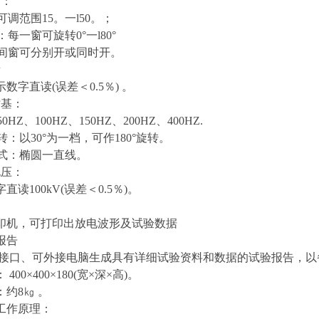
窗：
：可调范围15。一l50。；
：每一窗可旋转0°一l80°
个时间窗可分别开或同时开。
量
数字直读(误差＜0.5％) 。
时基：
50HZ、100HZ、150HZ、200HZ、400HZ.
旋转：以30°为一档，可作180°旋转。
方式：椭圆一直线。
电压：
直读100kV(误差＜0.5％)。
印机，可打印出放电波形及试验数据
报告
A接口、可外接电脑生成具有详细试验资料和数据的试验报告，以
：
400×400×180(宽×深×高)。
：约8㎏ 。
工作原理：