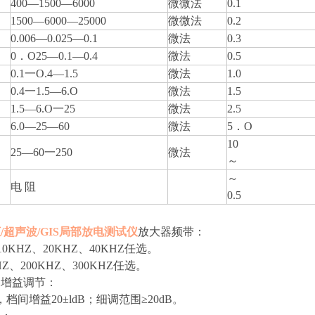
400—1500—6000
微微法
0.1
1500—6000—25000
微微法
0.2
0.006—0.025—0.1
微法
0.3
0．O25—0.1—0.4
微法
0.5
0.1一O.4—1.5
微法
1.0
0.4一1.5—6.O
微法
1.5
1.5—6.O一25
微法
2.5
6.0—25—60
微法
5．O
10
25—60一250
微法
～
～
电
阻
0.5
/超声波/GIS局部放电测试仪
放大器频带：
10KHZ、20KHZ、40KHZ任选。
KHZ、200KHZ、300KHZ任选。
器增益调节：
档间增益20±ldB；细调范围≥20dB。