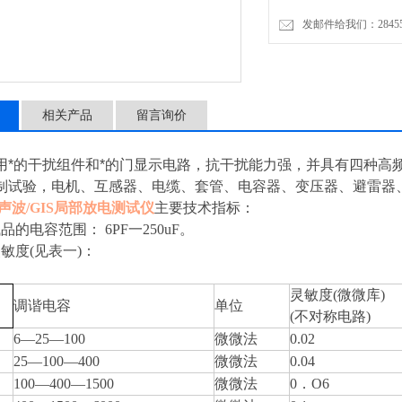
发邮件给我们：2845575
相关产品
留言询价
用*的干扰组件和*的门显示电路，抗干扰能力强，并具有四种高
制试验，电机、互感器、电缆、套管、电容器、变压器、避雷器
声波/GIS局部放电测试仪
主要技术指标：
品的电容范围： 6PF一250uF。
敏度(见表一)：
灵敏度(微微库)
调谐电容
单位
(不对称电路)
6—25—100
微微法
0.02
25—100—400
微微法
0.04
100—400—1500
微微法
0．O6