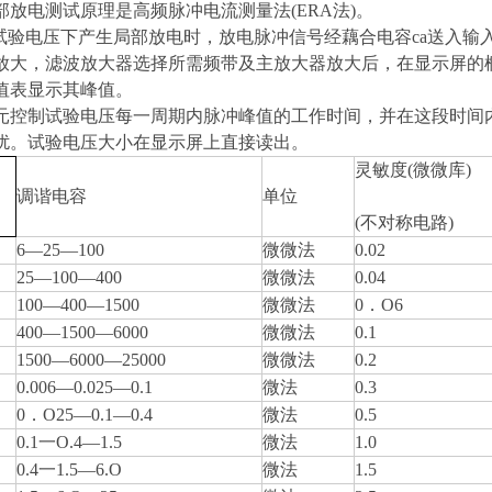
部放电测试原理是高频脉冲电流测量法(ERA法)。
在试验电压下产生局部放电时，放电脉冲信号经藕合电容ca送入
放大，滤波放大器选择所需频带及主放大器放大后，在显示屏的
值表显示其峰值。
元控制试验电压每一周期内脉冲峰值的工作时间，并在
这段时间
扰。
试验电压大小在显示屏上直接读出。
灵敏度
(
微微库
)
调谐电容
单位
(
不对称电路
)
6
—
25
—
100
微微法
0.02
25
—
100
—
400
微微法
0.04
100
—
400
—
1500
微微法
0
．
O6
400
—
1500
—
6000
微微法
0.1
1500
—
6000
—
25000
微微法
0.2
0.006
—
0.025
—
0.1
微法
0.3
0
．
O25
—
0.1
—
0.4
微法
0.5
0.1
一
O
.
4
—
1.5
微法
1.0
0.4
一
1.5
—
6
.
O
微法
1.5