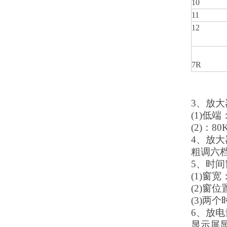
10
11
12
7R
3、放
(1)低端
(2)：8
4、放
粗调六
5、时间
(1)窗
(2)
窗位
(3)
两个
6
、放电
显示屏