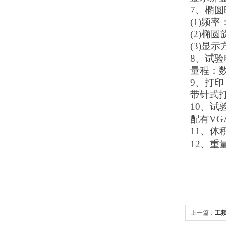
7
、椭圆
(1)
频率
(2)
椭圆
(3)
显示
8
、试验
量程：数
9
、打印
带针式
10
、
试
配有VG
11、体
1
2、重
上一篇：
工