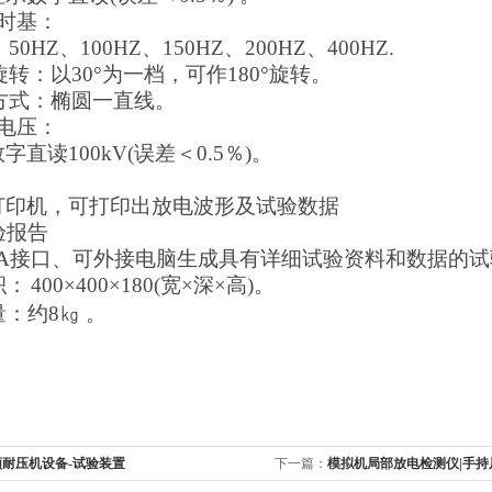
时基：
：
50HZ
、
100HZ
、
150HZ
、
200HZ
、
400HZ
.
旋转：以
30
°
为一档，可作
1
8
0
°
旋转。
方式：椭圆一直线。
电压：
字直读100kV
(
误差＜0.5％
)
。
打印机，可打印出放电波形及试验数据
验报告
A接口
、
可外接电脑生成具有详细试验资料和数据的试
积：
4
00
×4
00
×18
0(
宽×深×高
)
。
量：约8
㎏
。
频耐压机设备-试验装置
下一篇：
模拟机局部放电检测仪|手持