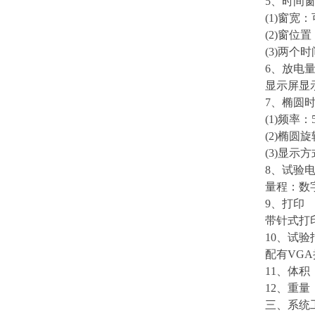
5、时间
(1)窗宽
(2)窗位置
(3)两
6、放电
显示屏显示
7、椭圆
(1)频率：
(2)椭圆
(3)显示
8、试验
量程：数字
9、打印
带针式打
10、试验
配有VG
11、体积
12、重量
三、系统