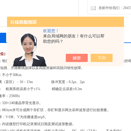
发邮件给我们：2845575
欢迎您！
来自局域网的朋友！有什么可以帮
相关产品
留言询价
助您的吗？
定位）检测仪器
技术参数：
围：电缆故障定位仪适用于测量各种不同电压等级、不同截面、不同介质及各种材质的
、短路、开路断线故障以及高阻泄漏和高阻闪络性故障。
离：不小于30Km
离（盲区）：10－15m 脉冲宽度：0.2μs、2μs
： 粗测系统误差小于±1℅ 精确定点误差±0.2m
率：25MHz
320×240液晶带背光显示。
：8Kbyte并可分成两个存贮区，存贮和显示两次采样波形进行比较测量。
：V/f米、V为传播速度m/μS。
：内设微型打印机记录测试日期及测试波形数据。