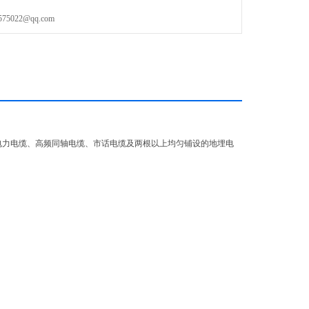
022@qq.com
电力电缆、高频同轴电缆、市话电缆及两根以上均匀铺设的地埋电