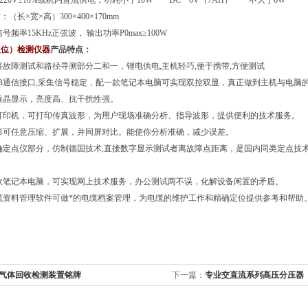
∽220V±10℅或机内直流供电，功耗小于10W DC 6V（7AH） 不大于6W
（长×宽×高）300×400×170mm
信号频率15KHz正弦波， 输出功率P0max≥100W
定位）检测仪器
产品特点：
将故障测试和路径寻测部分二和一，锂电供电,主机轻巧,便于携带,方便测试
SB通信接口,采集信号稳定，配一款笔记本电脑可实现双控双显，真正做到主机与电脑
液晶显示，亮度高、抗干扰性强。
打印机，可打印传真波形，为用户现场准确分析、指导波形，提供便利的技术服务。
形可任意压缩、扩展，并同屏对比。能使你分析准确，减少误差。
确定点仪部分，仿制德国技术,直接数字显示测试者离故障点距离，是国内同类定点技
款笔记本电脑，可实现网上技术服务，办公测试两不误，化解设备闲置的矛盾。
缆资料管理软件可做*的电缆档案管理，为电缆的维护工作和精确定位提供参考和帮助
6气体回收检测装置铭牌
下一篇：
专业交直流系列高压分压器