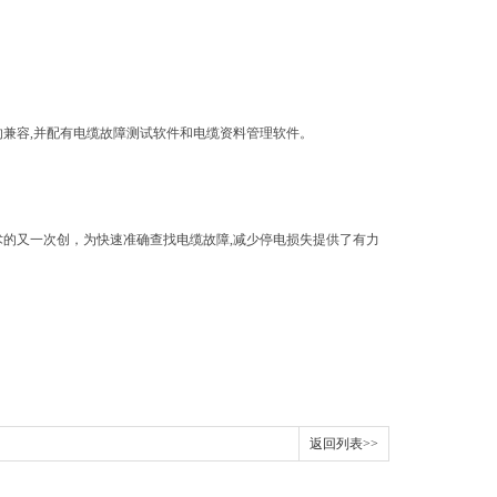
的兼容,并配有电缆故障测试软件和电缆资料管理软件。
术的又一次创，为快速准确查找电缆故障,减少停电损失提供了有力
。
返回列表>>