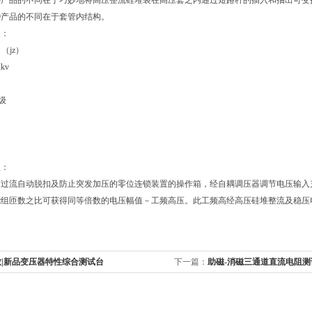
09产品的不同在于巧妙地将高压整流硅堆装在高压套之内通过短路杆的插入和抽出可变
09产品的不同在于套管内结构。
义：
V （jz）
kv
级
理：
过流自动脱扣及防止突发加压的零位连锁装置的操作箱，经自耦调压器调节电压输入充
绕组匝数之比可获得同等倍数的电压幅值－工频高压。此工频高经高压硅堆整流及稳压
致|新品变压器特性综合测试台
下一篇：
助磁-消磁三通道直流电阻测