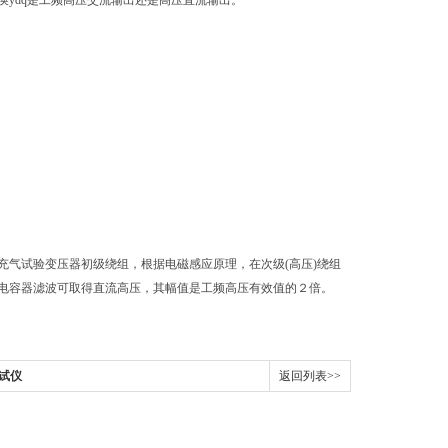
换ydq是工频高压交流输出还是高压直流输出。
气试验变压器初级绕组，根据电磁感应原理，在次级(高压)绕组
电容器滤波可取得直流高压，其幅值是工频高压有效值的２倍。
试仪
返回列表>>