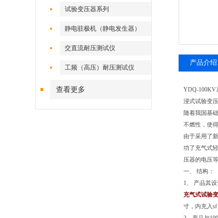
试验变压器系列
静电驻极机（静电发生器）
交直流耐压测试仪
产品介绍
工频（高压）耐压测试仪
查看更多
YDQ-10
浸式试验变
随着我国基
不燃性，使
由于采用了
功了充气式轻
压器的电压等级
一、 结构：
1、 产品其
充气式试验
寸，内充入s