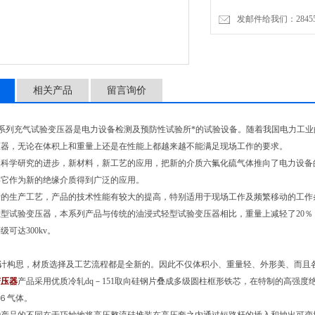
发邮件给我们：2845575
相关产品
留言询价
0KV系列充气试验变压器是电力设备检测及预防性试验所*的试验设备。随着我国电力
压器，无论在体积上和重量上还是在性能上都越来越不能满足现场工作的要求。
础科学研究的进步，新材料，新工艺的应用，把新的介质六氟化硫气体推向了电力设备
得它作为新的绝缘介质得到广泛的应用。
新的生产工艺，产品的技术性能有较大的提高，特别适用于现场工作及频繁移动的工作
型试验变压器，本系列产品与传统的油浸式轻型试验变压器相比，重量上减轻了20％
可达300kv。
设计构思，材质选择及工艺流程都是全新的。因此不仅体积小、重量轻、外形美、而且各项技
变压器
产品采用优质冷轧dq－151取向硅钢片叠成多级圆柱框形铁芯，在特制的高强度
f６气体。