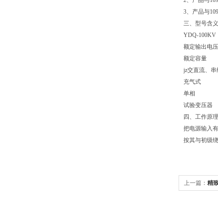
2、产品与1
3、产品与1
三、型号含
YDQ-100K
额定输出电压
额定容量
jz交直流、串
充气式
单相
试验变压器
四、工作原
把电源输入有
按其与初级
上一篇：
精