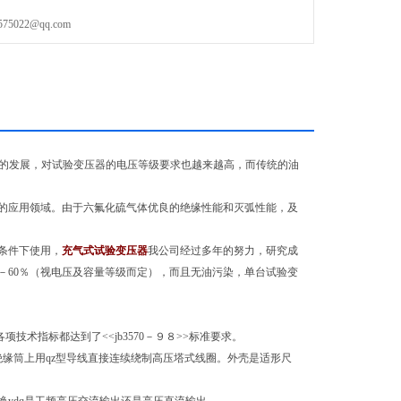
022@qq.com
工业的发展，对试验变压器的电压等级要求也越来越高，而传统的油
的应用领域。由于六氟化硫气体优良的绝缘性能和灭弧性能，及
条件下使用，
充气式试验变压器
我公司经过多年的努力，研究成
－60％（视电压及容量等级而定），而且无油污染，单台试验变
术指标都达到了<<jb3570－９８>>标准要求。
绝缘筒上用qz型导线直接连续绕制高压塔式线圈。外壳是适形尺