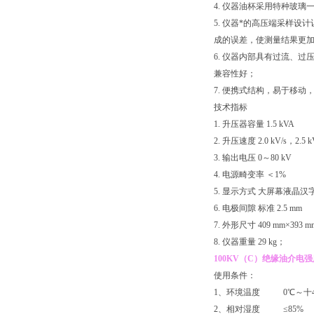
4. 仪器油杯采用特种玻
5. 仪器*的高压端采样设
成的误差，使测量结果更
6. 仪器内部具有过流、
兼容性好；
7. 便携式结构，易于移动
技术指标
1. 升压器容量 1.5 kVA
2. 升压速度 2.0 kV/s，2.5 
3. 输出电压 0～80 kV
4. 电源畸变率 ＜1%
5. 显示方式 大屏幕液晶汉
6. 电极间隙 标准 2.5 mm
7. 外形尺寸 409 mm×393 m
8. 仪器重量 29 kg；
100KV（C）绝缘油介电
使用条件：
1、环境温度 0℃～十4
2、相对湿度 ≤85%