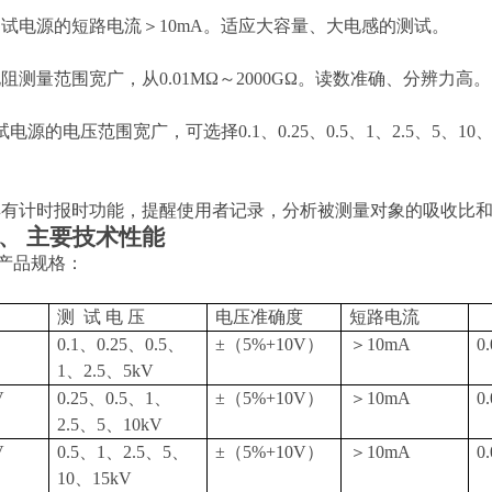
测试电源的短路电流＞10mA。适应大容量、大电感的测试。
电阻测量范围宽广，从0.01MΩ～2000GΩ。读数准确、分辨力高。
测试电源的电压范围宽广，可选择0.1、0.25、0.5、1、2.5、5
具有计时报时功能，提醒使用者记录，分析被测量对象的吸收比
一、
主要技术性能
产品规格：
测
试 电 压
电压准确度
短路电流
0.1、0.25、0.5、
±（5%+10V）
＞
10mA
0.
1、2.5、5kV
V
0.25、0.5、1、
±（5%+10V）
＞
10mA
0.
2.5、5、10kV
V
0.5、1、2.5、5、
±（5%+10V）
＞
10mA
0.
10、15kV