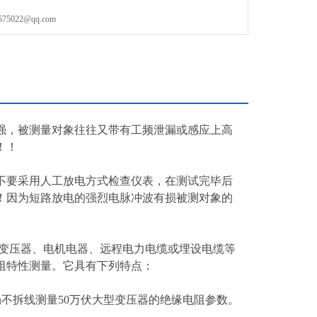
022@qq.com
强，被测量对象往往又带有工频泄漏或感应上高
！！
不要采用人工放电方式检查仪表，在测试完毕后
！因为短路放电的强烈电脉冲波有损被测对象的
变压器、电机电器、远程电力电缆或埋设电缆等
阻特性测量。它具有下列特点：
站现场不拆线测量50万伏大型变压器的绝缘电阻参数。