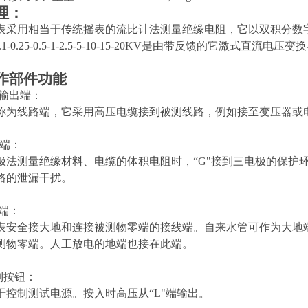
理：
表采用相当于传统摇表的流比计法测量绝缘电阻，它以双积分数
.1-0.25-0.5-1-2.5-5-10-15-20KV是由带反馈的它激式直流电
作部件功能
高压输出端：
称为线路端，它采用高压电缆接到被测线路，例如接至变压器或
护端：
极法测量绝缘材料、电缆的体积电阻时，
“G"接到三电极的保
路的泄漏干扰。
地端：
表安全接大地和连接被测物零端的接线端。自来水管可作为大地
测物零端。人工放电的地端也接在此端。
制按钮：
于控制测试电源。按入时高压从
“L"端输出。