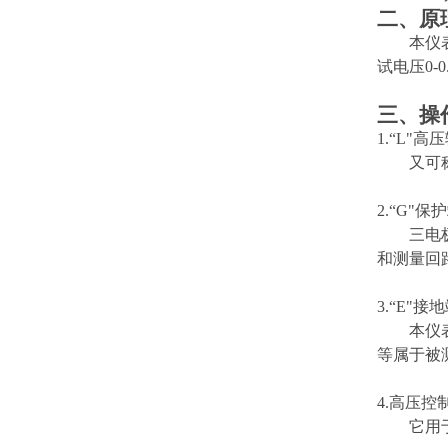
二、原
本仪
试电压0-0
三、操
1.“L"
又可
2.“G"保
三电
和测量回
3.“E"接
本仪
等属于被
4.高压控
它用