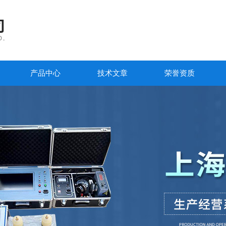
产品中心
技术文章
荣誉资质