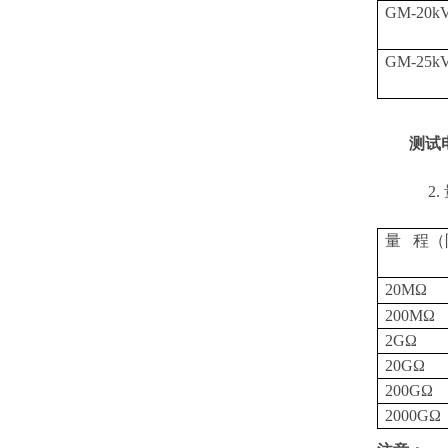
GM-20k
GM-25k
测试
2.
量
程（
20MΩ
200MΩ
2GΩ
20GΩ
200GΩ
2000GΩ