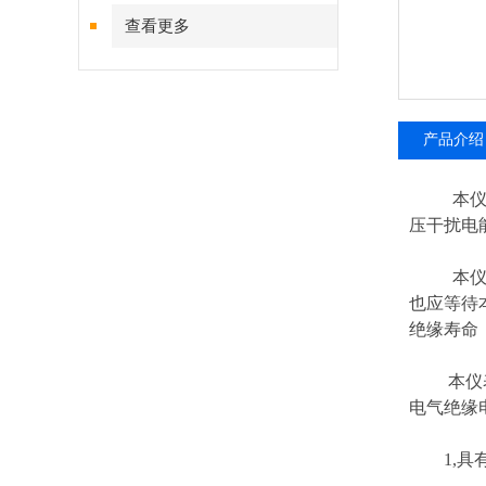
查看更多
产品介绍
本
压干扰电
本
也应等待
绝缘寿命
本仪
电气绝缘
1,