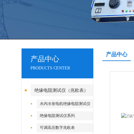
产品中心
产品中心
PRODUCTS CENTER
绝缘电阻测试仪（兆欧表）
水内冷发电机绝缘电阻测试仪
绝缘电阻测试仪系列
可调高压数字兆欧表