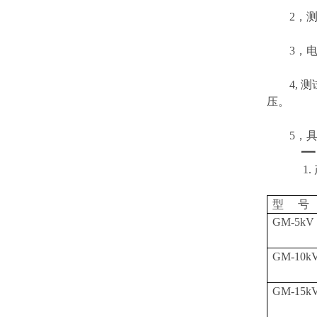
2，
3，
4, 
压。
5，
1.
型
号
GM-5kV
GM-10k
GM-15k