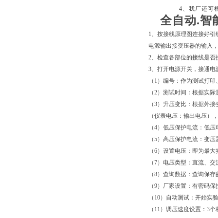
4
、我厂还可
全自动.智
1、按接线原理图连接好引
电源输出接变压器的输入
2、检查各部位的接线是否
3、打开电源开关，接通电
（1）编号：作为测试打印
（2）测试时间：根据实际
（3）升压变比：根据外接
（仪表电压：输出电压），例如
（4）低压保护电流：低压
（5）高压保护电流：变压器
（6）设置电压：即为最大实
（7）电压类型：直流、交
（8）查询数据：查询保存
（9）厂家设置：有密码保
（10）自动测试：开始实
（11）调压速度设置：3个