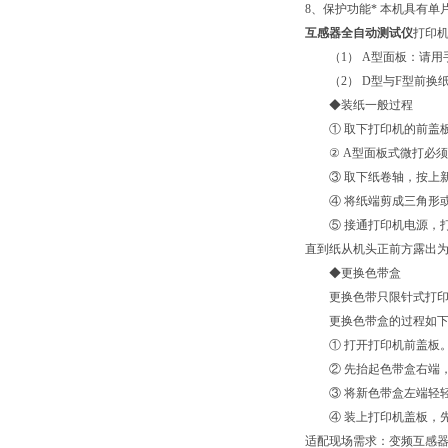
8、保护功能* 本机具有
互感器全自动测试仪
打印
（1） A型面板：请用
（2） D型与F型前换
◆装纸一般过程
① 取下打印机的前盖
② A型面板式微打必须
③ 取下纸卷轴，按上新
④ 将纸端剪成三角形
⑤ 接通打印机电源，打印
直到纸从机头正前方露出为
◆更换色带盒
更换色带只限针式打印机
更换色带盒的过程如下
① 打开打印机前盖板
② 先抬起色带盒右端，
③ 将新色带盒左端轻轻
④ 装上打印机盖板，先
适配现场需求：变频互感