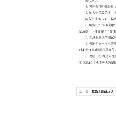
变比测试
⒈ 将开关“16"拨至变
⒉ 输入交流220V时，输出
输入交流380V时，输出0
⒊ 将旋钮“5"旋至零位，打
定后按一下储存键“10"存
⒋ 互感器测试仪测试完
⒌ 当测变比一次电流满
时不要打开4即调压器开关
⒍ 说明：① 每次只能做
② 变比的计算结果约为整数“
上一篇：
数显工频耐压仪