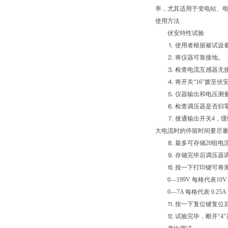
率，尤其适用于变电站、
使用方法
伏安特性试验
⒈ 使用者根据被试设备的
⒉ 将仪器可靠接地。
⒊ 检查电流互感器无
⒋ 将开关“16"拨至伏
⒌ 仪器输出和电压测量
⒍ 检查调压器是否归零，
⒎ 接通输出开关4，缓
大电流时的停留时间要尽
⒏ 最多可存储20组电
⒐ 存储完毕后调压器
⒑ 按一下打印键可将测
0—199V 每格代表10V
0—7A 每格代表 0.25A 
⒒ 按一下复位键复位后
⒓ 试验完毕，断开“4"开