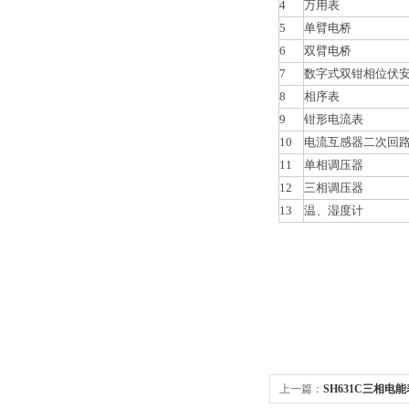
4
万用表
5
单臂电桥
6
双臂电桥
7
数字式双钳相位伏
8
相序表
9
钳形电流表
10
电流互感器二次回
11
单相调压器
12
三相调压器
13
温、湿度计
上一篇：
SH631C三相电