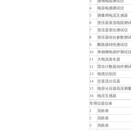
3
接地电阻测试仪
4
电容电感测试仪
5
测量用电流互感器
6
变压器直流电阻测试
7
变压器变比测试仪
8
变压器综合参数测
9
断路器特性测试仪
10
单相继电保护测试
11
大电流发生器
12
雷击计数器动作测
13
电缆识别仪
14
交直流分压器
15
电容分压器高压测
16
电压互感器
常用仪器仪表
1
兆欧表
2
兆欧表
3
兆欧表