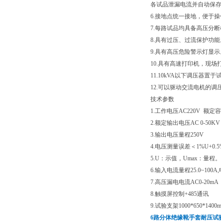
各试品泄漏电流并自动保
6.接地点统一接地，便于操
7.每路试品均具备高压分
8.具有过压、过流保护功能
9.具有高压危险警示灯显示
10.具有高速打印机，现场
11.10kVA以下调压器置
12.可以驱动交流电机的调
技术参数
1.工作电压AC220V 额定容
2.额定输出电压
AC 0-50K
3.输出电压量程
250V
4.电压测量误差
＜1%U+0.
5.U：示值，Umax：量程。
6.输入电流量程
25.0~100
7.高压漏电电流AC0-20mA 
8.触摸屏控制+485通讯
9.试验支架1000*650*1400
6路分体绝缘靴手套耐压试