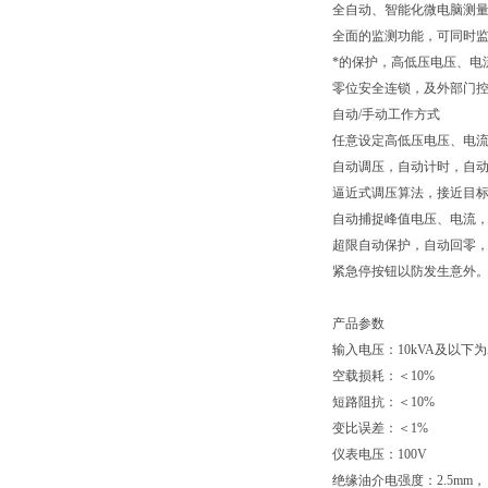
全自动、智能化微电脑测
全面的监测功能，可同时
*的保护，高低压电压、电
零位安全连锁，及外部门
自动/手动工作方式
任意设定高低压电压、电
自动调压，自动计时，自
逼近式调压算法，接近目
自动捕捉峰值电压、电流
超限自动保护，自动回零
紧急停按钮以防发生意外
产品参数
输入电压：10kVA及以下为AC
空载损耗：＜10%
短路阻抗：＜10%
变比误差：＜1%
仪表电压：100V
绝缘油介电强度：2.5mm，＞