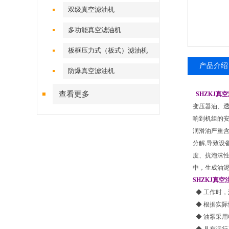
双级真空滤油机
多功能真空滤油机
板框压力式（板式）滤油机
产品介绍
防爆真空滤油机
查看更多
SHZKJ真
变压器油、
响到机组的
润滑油严重
分解,导致
度、抗泡沫
中，生成油
SHZKJ
真空
◆ 工作时，
◆ 根据实
◆ 油泵采