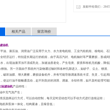
发邮件给我们：2845575
相关产品
留言询价
空滤油机
透平油、液压油、润滑油广泛应用于火力、水力发电机组、工业汽轮机组、核电站、石
安全经济运行，特别是长期运行的机组，由于高压汽封、电机轴封等严重磨损，形成间
含水，出现油液浑浊不清或乳化，加速油质老化，产生皂类、胶质和有机无机酸，降低
设备锈蚀。另一方面由于系统外污染物通过轴封和各种孔隙进入，如砂子、尘土、锈渣
性，破坏油膜、增大磨擦，磨损设备机件，并有可能导致调速系统卡涩、失灵，引起局
泥，使运行油不能畅通流动，起不到良好的润滑、调速、冷却作用，如不及时处理可能
注油滤油机
产品特性：
油中无气泡产生；
际情况选择运行方式，可以自动控制，每天定时启动也可以手动方式进行连续运转；
用电机和泵体一体化，结构紧凑，且噪音低；