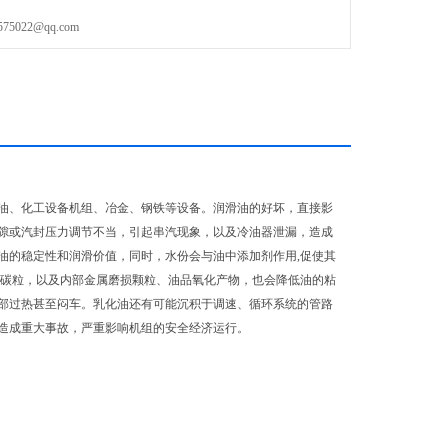
022@qq.com
油、化工设备机组、冶金、钢铁等设备。润滑油的好坏，直接影
隙或汽封压力调节不当，引起串汽现象，以及冷油器泄漏，造成
油的稳定性和润滑价值，同时，水份会与油中添加剂作用,促使其
、碳粒，以及内部金属磨损颗粒、油品氧化产物，也会降低油的粘
部过热甚至闷车。乳化油还有可能沉积于调速、循环系统的管路
造成重大事故，严重影响机组的安全经济运行。