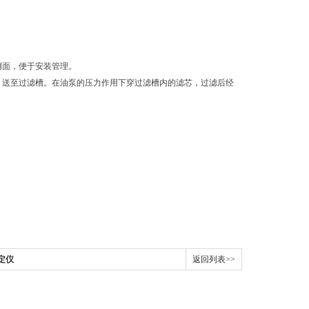
侧面，便于安装管理。
，送至过滤槽。在油泵的压力作用下穿过滤槽内的滤芯，过滤后经
定仪
返回列表>>