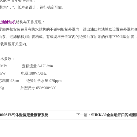
及故障信号远传功能；
芯为*，*。长寿命设计，运行稳定可靠。
注油滤油机
结构与工作原理：
零部件都安装在具有防水结构的不锈钢板制外罩内，进出油口的法兰盘设置在外罩的
油泵、过滤槽和排油管构成。有载调压开关室内的绝缘油在油泵的作用下经由吸油管
有载调压开关室内。
技术参数：
5MPa 定额流量 8-12L/min
4kW 电源 380V/50Hz
度 ≦3μm 绝缘油含水量 ≦20ppm
Kg 外型尺寸 650*900*300
6000SF6气体泄漏定量报警系统
下一篇：
SHKK-30全自动开口闪点测