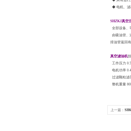
◆ 具有运行
◆ 电机、滤
SHZKJ
真空
全部设备、
由吸油管、
排油管返回
真空滤油机
工作压力 0.
电机功率 0.
过滤颗粒滤芯精
整机重量 80
上一篇：
SH