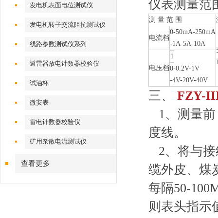
仪表测量范
发电机表面电位测试仪
测
量
范
围
发电机转子交流阻抗测试仪
0-50mA-250mA
电流档
-1A-5A-10A
线路参数测试仪系列
1
避雷器放电计数器校验仪
电压档
0-0.2V-1V
-4V-20V-40V
试油杯
三、
FZY-II
微安表
1、测量前
雷电计数器校验仪
度线。
矿用杂散电流测试仪
2、将与接
查看更多
缆外皮、煤
每隔50-1
则表头指示