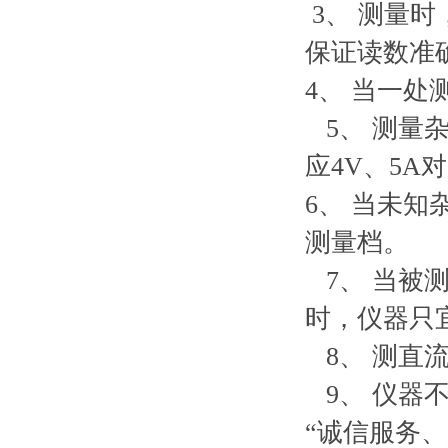
3、 测量
保证读数准
4、 当一
5、 测量杂
应4V、5A
6、 当未
测量档。
7、 当被
时，仪器只
8、 测直
9、 仪器不
“诚信服务