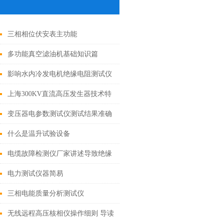
三相相位伏安表主功能
多功能真空滤油机基础知识篇
影响水内冷发电机绝缘电阻测试仪
测试因素
上海300KV直流高压发生器技术特
点注意事项
变压器电参数测试仪测试结果准确
率达100%
什么是温升试验设备
电缆故障检测仪厂家讲述导致绝缘
降低多种情况
电力测试仪器简易
三相电能质量分析测试仪
无线远程高压核相仪操作细则 导读