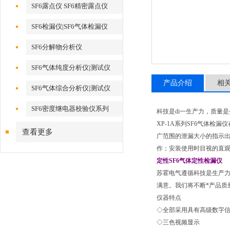
SF6露点仪 SF6精密露点仪
SF6检漏仪|SF6气体检漏仪
SF6分解物分析仪
SF6气体纯度分析仪|测试仪
产品介绍
相
SF6气体综合分析仪|测试仪
SF6密度继电器校验仪系列
科技是di一生产力，质量
XP-1A系列SF6气体
查看更多
广范围的泄漏大小的指示
作；安装使用时目视的直
定性SF6气体定性检漏仪
苏霍电气遵循科技是生产力
满意。我们将不断*产品质
仪器特点
◇全部采用具有高级数字
◇三色视频显示