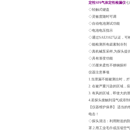
定性SF6气体定性检漏仪
七
◇轻触式键盘
◇灵敏度随时可调
◇自动电池测试功能
◇电池电压指示
◇通过SAEJ1627认证，可检测R
◇能检测所有卤素制冷剂
◇真机械泵采样,为探头提
◇具有渐变功能
◇35厘米柔性不锈钢探杆
仪器注意事项
1.当泄漏不能被测出时，
2. 在被严重污染的区域
3. 有风的区域，即使大
4.若探头接触到湿气或溶
【仪器维护保养】 适当的
电击！
◇探头清洁：利用附送的防
罩.2.用工业毛巾或压缩