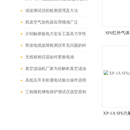
谐波测试仪的检测原理及方法
风道空气加热器应用领域广泛
SF6红外气
介绍触屏版电力安全工器具力学性
能试验机
简述电缆故障检测仪常见问题的科
学应对方法
无线核相仪器如何更换电池
真空滤油机厂家为你解析真空滤油
机的用途和特点
高低压开关柜通电试验台操作说明
及相关配置
三相微机继电保护测试仪选型原则
XP-1A SF