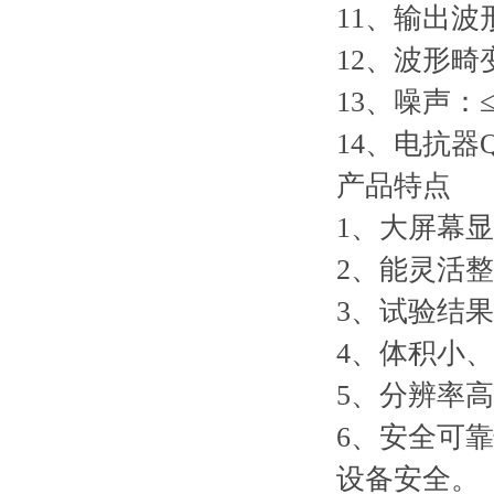
11、输出波
12、波形畸变
13、噪声：≤
14、电抗器Q
产品特点
1、大屏幕
2、能灵活
3、试验结
4、体积小
5、分辨率高
6、安全可
设备安全。