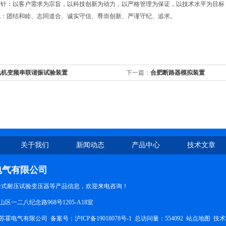
方针：以客户需求为宗旨，以科技创新为动力，以严格管理为保证，以技术水平为目标
观：团结和睦、志同道合、诚实守信、尊崇创新、严谨守纪、追求。
电机变频串联谐振试验装置
下一篇：
合肥断路器模拟装置
关于我们
新闻动态
产品中心
技术文章
电气有限公司
-干式耐压试验变压器等产品信息，欢迎来电咨询！
区一二八纪念路968号1205-A18室
苏霍电气有限公司 备案号：
沪ICP备19018078号-1
总访问量：554092
站点地图
技术