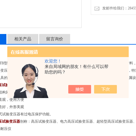
发邮件给我们：2845575
相关产品
留言询价
欢迎您！
TB型干式试验变压器是采用了线圈环氧真空浇注成型及CD型铁芯的新工艺、新材料
来自局域网的朋友！有什么可以帮
验变压器与其同容量油浸式实验变压器相比具重量轻，操作方便，无渗漏油等优点，特
助您的吗？
具的耐压试验。 装置可根据需求配以控制箱（台）、自动保护微安表、球隙等附属
耐压试验变压器
产品特征
结构紧凑、无渗油，免维护
直观，使用方便
性好，外形美观
式试验变压器有过电压保护功能。
耐压试验变压器
别称：高压试验变压器、电力高压试验变压器、超轻型高压试验变压器
压耐压仪