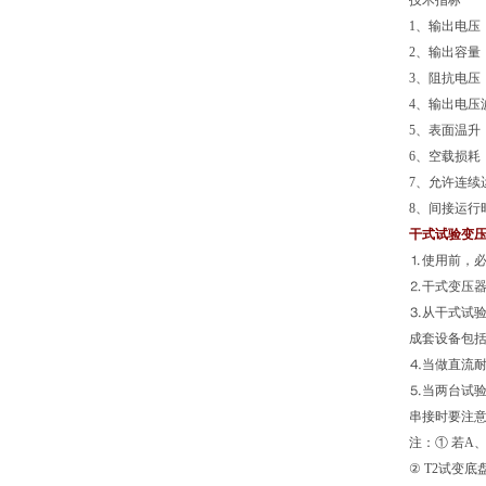
技术指标
1、输出电压：1
2、输出容量：0
3、阻抗电压：
4、输出电压
5、表面温升：
6、空载损耗：0
7、允许连续
8、间接运行
干式试验变
⒈使用前，必
⒉干式变压器
⒊从干式试
成套设备包括
⒋当做直流
⒌当两台试验
串接时要注意
注：① 若A、
② T2试变