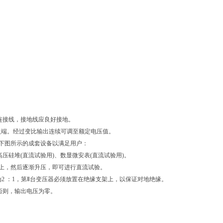
连接线，接地线应良好接地。
输入端。经过变比输出连续可调至额定电压值。
下图所示的成套设备以满足用户：
压硅堆(直流试验用)、数显微安表(直流试验用)。
上，然后逐渐升压，即可进行直流试验。
2 ：1，第Ⅱ台变压器必须放置在绝缘支架上，以保证对地绝缘。
否则，输出电压为零。