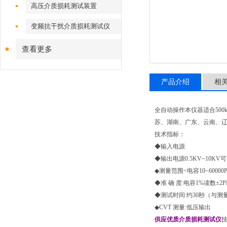
高压介质损耗测试装置
变频抗干扰介质损耗测试仪
查看更多
产品介绍
相
全自动操作本仪器适合500
苏、湖南、广东、云南、
技术指标：
◆输入电源
◆输出电源0.5KV~10KV可
◆测量范围<电容10~60000P
◆准 确 度:电容1%读数±2PF
◆测试时间:约30秒（与
◆CVT 测量:低压输出
供应优质介质损耗测试仪