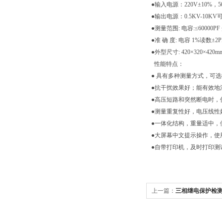
●输入电源：220V±10%，50
●输出电源：0.5KV-10KV可
●测量范围: 电容:≤60000PF 
●准 确 度: 电容 1%读数±2P
●外型尺寸: 420×320×420mm
性能特点：
● 具有多种测量方式，可
●抗干扰效果好；能有效地
●高压短路和突然断电时，
●测量重复性好，电压线性
●一体化结构，重量适中，
●大屏幕中文提示操作，使
●自带打印机，及时打印测
上一篇：
三相继电保护检测