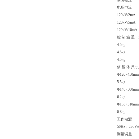
输出额定
电压电流
120kV/2mA
120kV/5mA
120kV/10mA
控 制 箱 重
4.5kg
4.5kg
4.5kg
倍 压 体 尺
Φ120×450mm
5.5kg
Φ148×500mm
6.2kg
Φ155×510mm
6.8kg
工作电源
50Hz；220V
测量误差