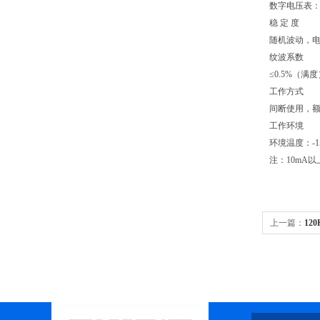
数字电压表：
稳 定 度
随机波动，电源
纹波系数
≤0.5%（满
工作方式
间断使用，额定
工作环境
环境温度：-1
注：10mA
上一篇：
12