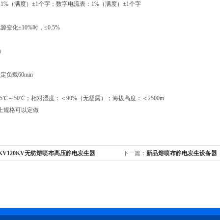
1%（满度）±1个字；数字电流表：1%（满度）±1个字
变化±10%时，≤0.5%
度）
负载60min
5℃～50℃；相对湿度：＜90%（无凝露）；海拔高度：＜2500m
以上规格可以定做
0KV120KV无纺熔喷布高压静电发生器
下一篇：
新品熔喷布静电发生设备器