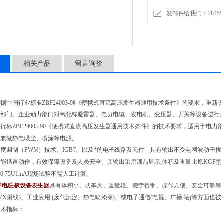
发邮件给我们：2845575
相关产品
留言询价
中国行业标准ZBF24003-90《便携式直流高压发生器通用技术条件》的要求，重
力部门、企业动力部门对氧化锌避雷器、电力电缆、发电机、变压器、开关等设备进行
标ZBF24003-90《便携式直流高压发生器通用技术条件》的技术要求，适用于电
。兼做静电吸尘、喷涂等电源。
调制（PWM）技术、IGBT、以及*的电子线路及元件，具有输出不受电网波动干
能迅速动作，有效保障设备及人员安全。其输出采用液晶显示,体积及重量比原KGF型要
0.75U1mA现场试验不需人工计算。
静电驻极设备发生器
具有体积小、功率大、重量轻、便于携带、操作方便、安全可靠等优
(X射线)、工业应用 (废气沉淀、静电喷漆等)、或电子通信(电视、广播 站)等方面也
技术指标：