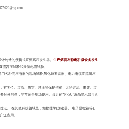
022@qq.com
新设计制造的便携式直流高压发生器。
生产熔喷布静电驻极设备发生
直流高压试验和泄漏电流试验。
力部门各种高压电器的现场试验,氧化锌避雷器、电力电缆直流耐压
扰，有零位、过流、击穿、过压等保护措施，无论过流、击穿、过
轻便的多，非常适合现场使用。设计的“0.75U”液晶显示器可直
点。 在其他科技领域里，如物理学(加速器、 电子显微镜等)、
被广泛应用。