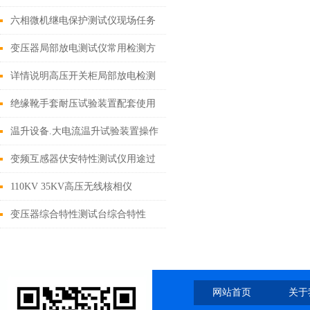
六相微机继电保护测试仪现场任务
4个基本要求
变压器局部放电测试仪常用检测方
法及优点
详情说明高压开关柜局部放电检测
仪检测方法
绝缘靴手套耐压试验装置配套使用
方法全解
温升设备.大电流温升试验装置操作
全过程
变频互感器伏安特性测试仪用途过
程全解析
110KV 35KV高压无线核相仪
变压器综合特性测试台综合特性
网站首页
关于