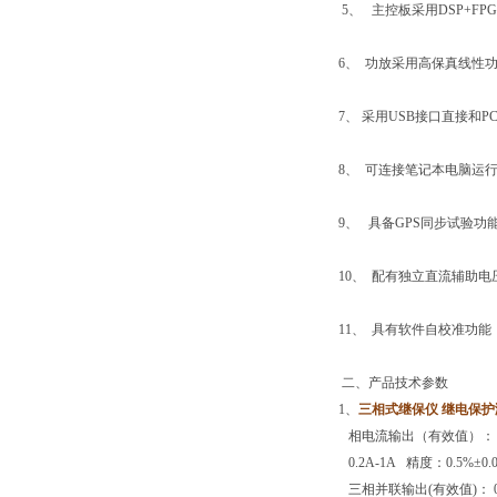
5、 主控板采用DSP+F
6、 功放采用高保真线性
7、 采用USB接口直接和
8、 可连接笔记本电脑运
9、 具备GPS同步试验功
10、 配有独立直流辅助电
11、 具有软件自校准功
二、产品技术参数
1、
三相式继保仪 继电保护
相电流输出（有效值）： 0--4
0.2A-1A 精度：0.5%±0.0
三相并联输出(有效值)： 0