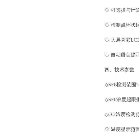
◇ 可选择与计算
◇ 检测点环状组
◇ 大屏真彩LCD
◇ 自动语音提示
四、技术参数
◇SF6检测范围50P
◇SF6浓度超限报警
◇O 2浓度检测范围
◇ 温度显示范围：-