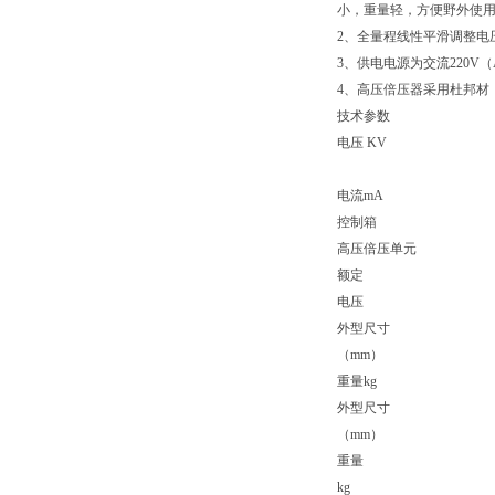
小，重量轻，方便野外使
2、全量程线性平滑调整电压，
3、供电电源为交流220V（
4、高压倍压器采用杜邦材
技术参数
电压 KV
电流mA
控制箱
高压倍压单元
额定
电压
外型尺寸
（mm）
重量kg
外型尺寸
（mm）
重量
kg