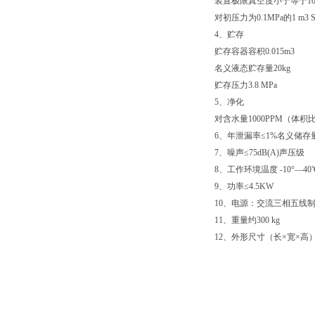
装置极限真空度小于等于10 
对初压力为0.1MPa的1 m
4、贮存
贮存容器容积0.015m3
名义液态贮存量20kg
贮存压力3.8 MPa
5、净化
对含水量1000PPM（体
6、年泄漏率≤1%名义储存
7、噪声≤75dB(A)声压级
8、工作环境温度 -10°—40
9、功率≤4.5KW
10、电源：交流三相五线制 50
11、重量约300 kg
12、外形尺寸（长×宽×高）：1