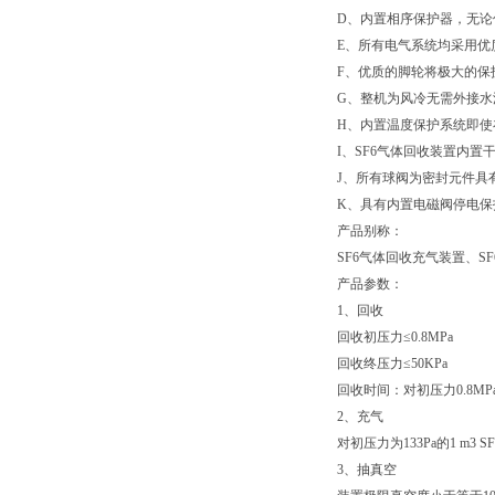
D、内置相序保护器，无论
E、所有电气系统均采用优
F、优质的脚轮将极大的保
G、整机为风冷无需外接水
H、内置温度保护系统即使
I、SF6气体回收装置内
J、所有球阀为密封元件具
K、具有内置电磁阀停电保
产品别称：
SF6气体回收充气装置、S
产品参数：
1、回收
回收初压力≤0.8MPa
回收终压力≤50KPa
回收时间：对初压力0.8MPa
2、充气
对初压力为133Pa的1 m3
3、抽真空