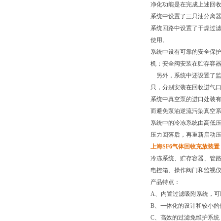
净化功能是在完成上述回
系统中设置了三只油分离器
系统回路中设置了干燥过滤
使用。
系统中设有可靠的安全保护
机；安全阀安装在贮存容
另外，系统中还设置了监
只，分别安装在回收进气口
系统中真空泵的进口处装
而避免泵油逆流污染真空
系统中的冷冻系统由高低
压力回落后，再重新启动
上海SF6气体回收充放装
冷冻系统、贮存容器、管
电控箱、操作阀门和监视
产品特点：
A、内置过滤吸附系统，可
B、一体化的设计和较小的
C、高效的过滤免维护系统