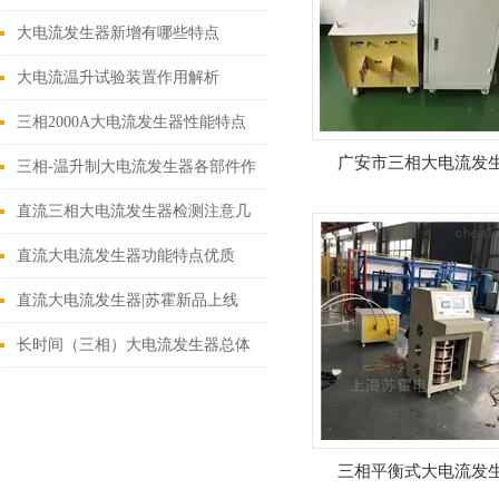
如下
大电流发生器新增有哪些特点
大电流温升试验装置作用解析
三相2000A大电流发生器性能特点
广安市三相大电流发
及操作方面
三相-温升制大电流发生器各部件作
用
直流三相大电流发生器检测注意几
点
直流大电流发生器功能特点优质
直流大电流发生器|苏霍新品上线
长时间（三相）大电流发生器总体
描述
三相平衡式大电流发