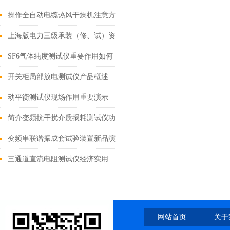
注意
操作全自动电缆热风干燥机注意方
方面面
上海版电力三级承装（修、试）资
质设备
SF6气体纯度测试仪重要作用如何
开关柜局部放电测试仪产品概述
动平衡测试仪现场作用重要演示
简介变频抗干扰介质损耗测试仪功
能特点
变频串联谐振成套试验装置新品演
绎
三通道直流电阻测试仪经济实用
网站首页
关于