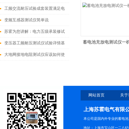
工频交流耐压试验成套装置满足电
气测试要求
变频互感器测试仪简单说
苏霍为您讲解：电力五级承装修试
蓄电池充放电测试仪一
设备正确的选型
变压器工频耐压测试仪试验详情基
础篇
大地网接地电阻测试仪应该如何使
用
网站首页
关于
上海苏霍电气有限
本公司是国内外专业的蓄电池
地址：上海市宝山区一二八纪念路9