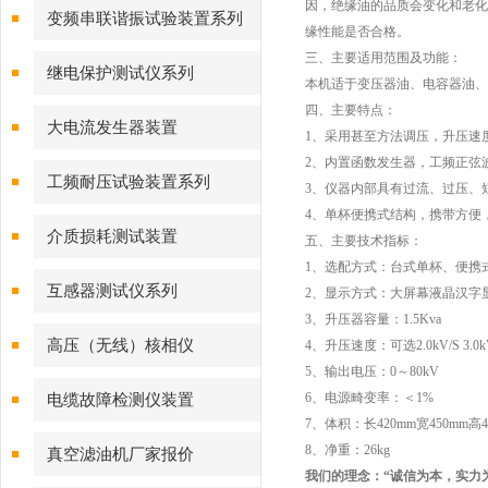
因，绝缘油的品质会变化和老化
变频串联谐振试验装置系列
缘性能是否合格。
三、主要适用范围及功能：
继电保护测试仪系列
本机适于变压器油、电容器油、
四、主要特点：
大电流发生器装置
1、采用甚至方法调压，升压速
2、内置函数发生器，工频正弦
工频耐压试验装置系列
3、仪器内部具有过流、过压、
4、单杯便携式结构，携带方便
介质损耗测试装置
五、主要技术指标：
1、选配方式：台式单杯、便携
互感器测试仪系列
2、显示方式：大屏幕液晶汉字
3、升压器容量：1.5Kva
高压（无线）核相仪
4、升压速度：可选2.0kV/S 3.0k
5、输出电压：0～80kV
6、电源畸变率：＜1%
电缆故障检测仪装置
7、体积：长420mm宽450mm高4
8、净重：26kg
真空滤油机厂家报价
我们的理念：“诚信为本，实力